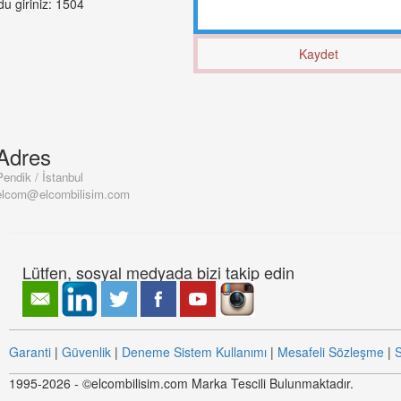
u giriniz: 1504
Adres
Pendik / İstanbul
elcom@elcombilisim.com
Lütfen, sosyal medyada bizi takip edin
Garanti
|
Güvenlik
|
Deneme Sistem Kullanımı
|
Mesafeli Sözleşme
|
S
1995-2026 - ©elcombilisim.com Marka Tescili Bulunmaktadır.