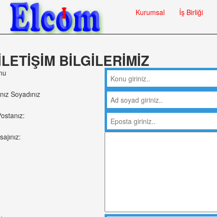
Kurumsal
İş Birliği
İLETİŞİM BİLGİLERİMİZ
nu
nız Soyadınız
ostanız:
ajınız: